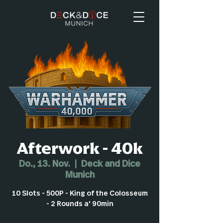
Afterwork - 40k
Do., 13. Nov.
  |  
Deck and Dice
Munich
10 Slots - 500P - King of the Colosseum
- 2 Rounds a' 90min