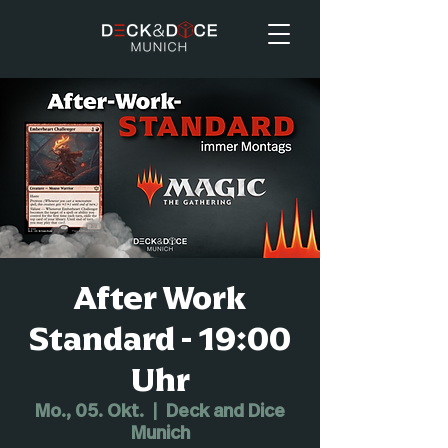
After Work
Standard - 19:00
Uhr
Mo., 05. Okt.
  |  
Deck and Dice
Munich