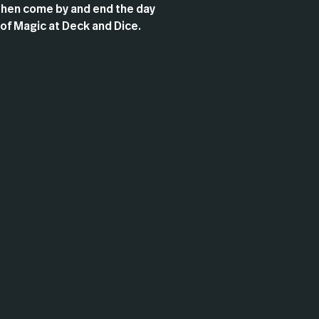
Then come by and end the day
 of Magic at Deck and Dice.