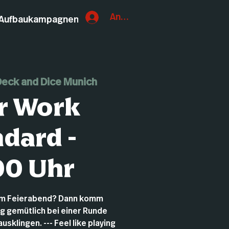
Anmelden
Aufbaukampagnen
eck and Dice Munich
r Work
dard -
00 Uhr
um Feierabend? Dann komm
ag gemütlich bei einer Runde
sklingen. --- Feel like playing