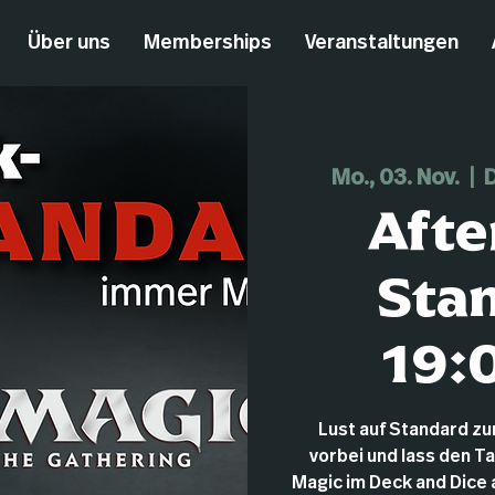
Über uns
Memberships
Veranstaltungen
Mo., 03. Nov.
  |  
D
Afte
Stan
19:
Lust auf Standard z
vorbei und lass den T
Magic im Deck and Dice au