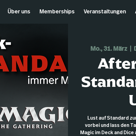
Über uns
Memberships
Veranstaltungen
Mo., 31. März
  |  
Afte
Standa
Lust auf Standard z
vorbei und lass den T
Magic im Deck and Dice au