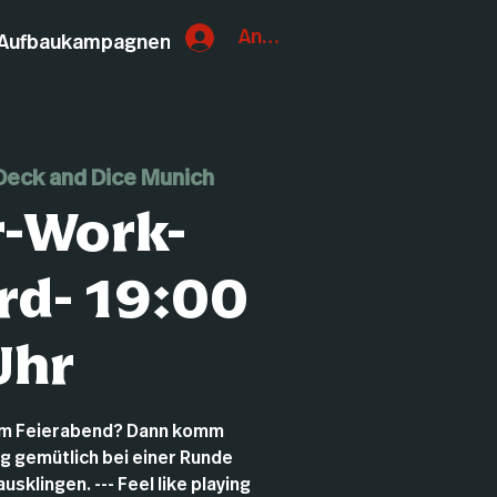
Anmelden
Aufbaukampagnen
Deck and Dice Munich
r-Work-
rd- 19:00
Uhr
um Feierabend? Dann komm
ag gemütlich bei einer Runde
sklingen. --- Feel like playing