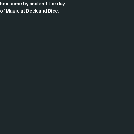
Then come by and end the day
 of Magic at Deck and Dice.