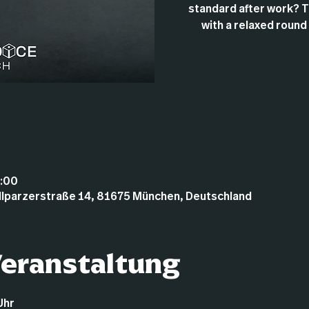
standard after work? 
with a relaxed round
3:00
illparzerstraße 14, 81675 München, Deutschland
Veranstaltung
Uhr