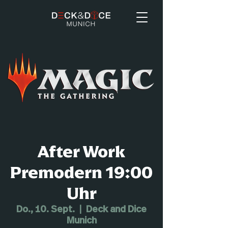
After Work
Premodern 19:00
Uhr
Do., 10. Sept.
  |  
Deck and Dice
Munich