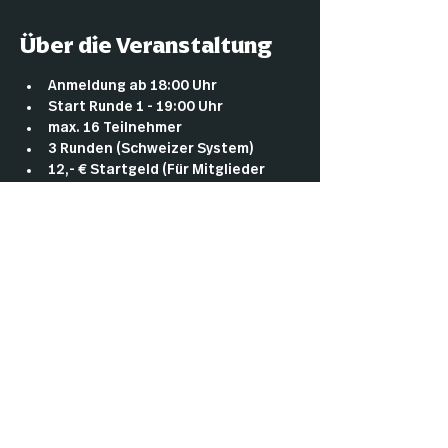
Über die Veranstaltung
Anmeldung ab 18:00 Uhr
Start Runde 1 - 19:00 Uhr
max. 16 Teilnehmer
3 Runden (Schweizer System)
12,- € Startgeld (Für Mitglieder 
umsonst)
Es gibt storecredit: 6€ pro win falls 
keine Promobooster ausgegeben 
werden, ansonsten wie folgt: 1 
win= 4€ , 2 wins= 12€, 3 wins= 14€+ 
Promobooster!
Mehr anzeigen