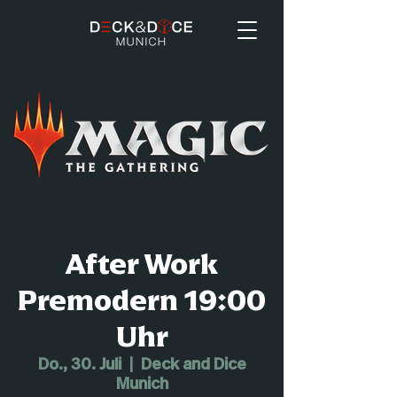
After Work
Premodern 19:00
Uhr
Do., 30. Juli
  |  
Deck and Dice
Munich