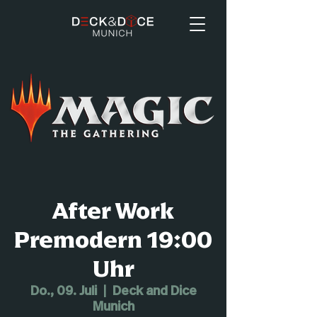
After Work
Premodern 19:00
Uhr
Do., 09. Juli
  |  
Deck and Dice
Munich