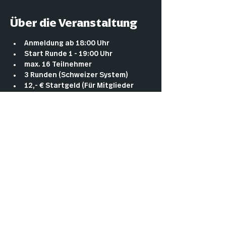
Über die Veranstaltung
Anmeldung ab 18:00 Uhr
Start Runde 1 - 19:00 Uhr
max. 16 Teilnehmer
3 Runden (Schweizer System)
12,- € Startgeld (Für Mitglieder 
umsonst)
Es gibt storecredit: 6€ pro win falls 
keine Promobooster ausgegeben 
werden, ansonsten wie folgt: 1 
win= 4€ , 2 wins= 12€, 3 wins= 14€+ 
Promobooster!
Mehr anzeigen