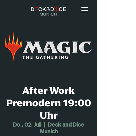
After Work
Premodern 19:00
Uhr
Do., 02. Juli
  |  
Deck and Dice
Munich