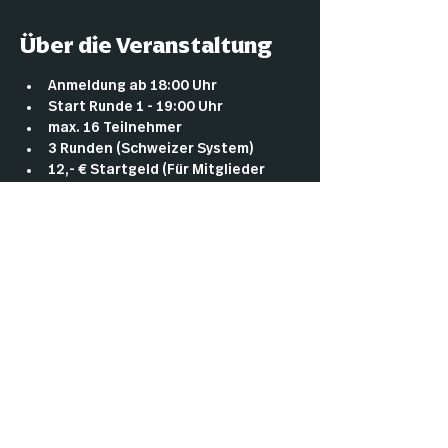
Über die Veranstaltung
Anmeldung ab 18:00 Uhr
Start Runde 1 - 19:00 Uhr
max. 16 Teilnehmer
3 Runden (Schweizer System)
12,- € Startgeld (Für Mitglieder 
umsonst)
Es gibt storecredit: 6€ pro win falls 
keine Promobooster ausgegeben 
werden, ansonsten wie folgt: 1 
win= 4€ , 2 wins= 12€, 3 wins= 14€+ 
Promobooster!
Mehr anzeigen