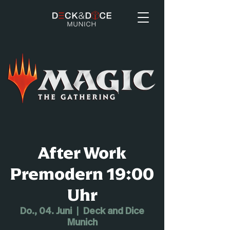
After Work
Premodern 19:00
Uhr
Do., 04. Juni
  |  
Deck and Dice
Munich