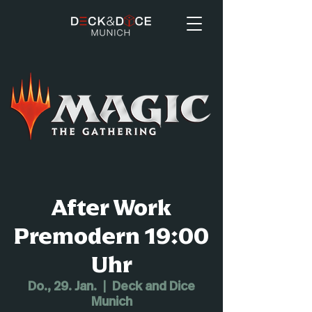
After Work
Premodern 19:00
Uhr
Do., 29. Jan.
  |  
Deck and Dice
Munich