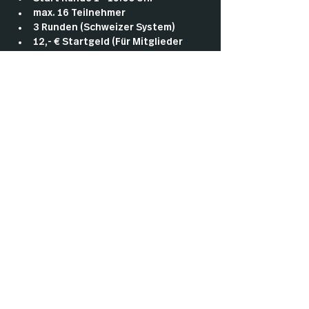
max. 16 Teilnehmer
3 Runden (Schweizer System)
12,- € Startgeld (Für Mitglieder 
umsonst)
Es gibt storecredit wie folgt: 1 win - 
4€ , 2 wins - 12€, 3 wins 14€ + 
Promo Pack!
Mehr anzeigen
Impressu
Datenschut
Cookies
m
z
AGBs
Kontakt