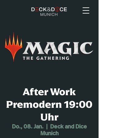
After Work
Premodern 19:00
Uhr
Do., 08. Jan.
  |  
Deck and Dice
Munich