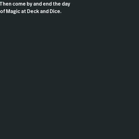
Then come by and end the day
 of Magic at Deck and Dice.