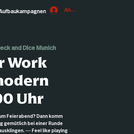
Anmelden
Aufbaukampagnen
eck and Dice Munich
r Work
modern
00 Uhr
zum Feierabend? Dann komm
ag gemütlich bei einer Runde
sklingen. --- Feel like playing