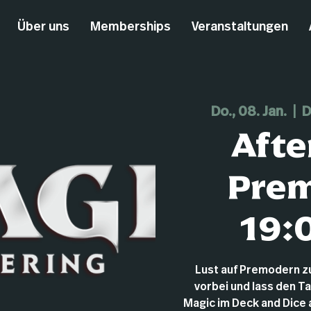
Über uns
Memberships
Veranstaltungen
Do., 08. Jan.
  |  
D
Afte
Pre
19:
Lust auf Premodern 
vorbei und lass den T
Magic im Deck and Dice au