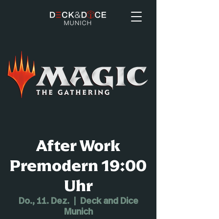
After Work
Premodern 19:00
Uhr
Do., 11. Dez.
  |  
Deck and Dice
Munich