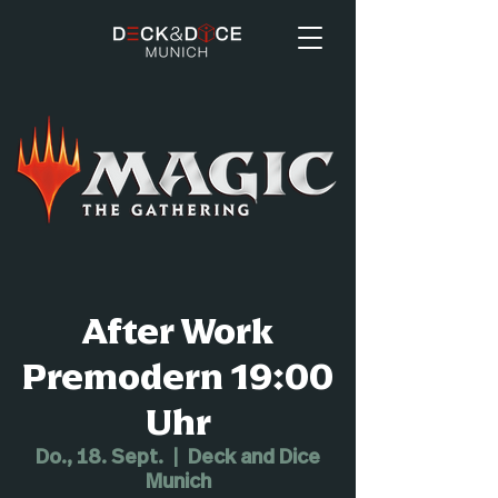
After Work
Premodern 19:00
Uhr
Do., 18. Sept.
  |  
Deck and Dice
Munich