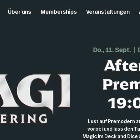
Über uns
Memberships
Veranstaltungen
Do., 11. Sept.
  |  
Afte
Pre
19:
Lust auf Premodern 
vorbei und lass den T
Magic im Deck and Dice au