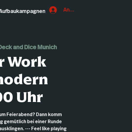
Anmelden
Aufbaukampagnen
Deck and Dice Munich
r Work
modern
00 Uhr
zum Feierabend? Dann komm
ag gemütlich bei einer Runde
sklingen. --- Feel like playing