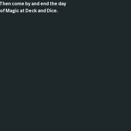
Then come by and end the day
 of Magic at Deck and Dice.