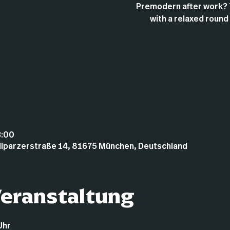
Premodern after work? 
with a relaxed round
3:00
illparzerstraße 14, 81675 München, Deutschland
Veranstaltung
Uhr