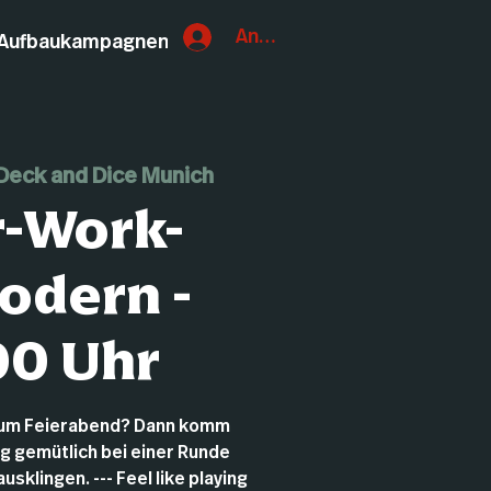
Anmelden
Aufbaukampagnen
Deck and Dice Munich
r-Work-
odern -
00 Uhr
zum Feierabend? Dann komm
ag gemütlich bei einer Runde
sklingen. --- Feel like playing