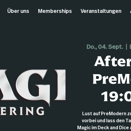
Über uns
Memberships
Veranstaltungen
Do., 04. Sept.
  |  
Afte
PreM
19:
Lust auf PreModern 
vorbei und lass den T
Magic im Deck and Dice au