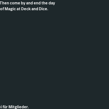
Then come by and end the day
 of Magic at Deck and Dice.
 für Mitglieder. 