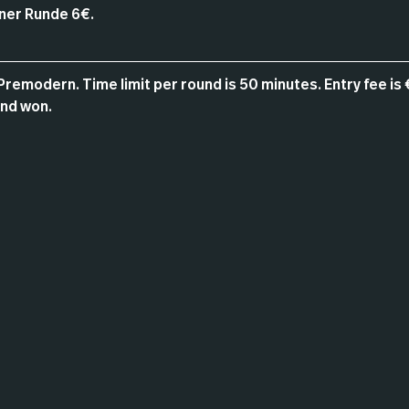
ner Runde 6€.
Premodern. Time limit per round is 50 minutes. Entry fee is
und won.