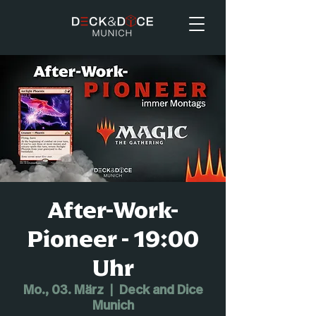
After-Work-
Pioneer - 19:00
Uhr
Mo., 03. März
  |  
Deck and Dice
Munich