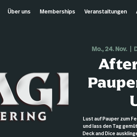
Über uns
Memberships
Veranstaltungen
Mo., 24. Nov.
  |  
D
Afte
Pauper
Lust auf Pauper zum F
und lass den Tag gemüt
Deck and Dice ausklingen