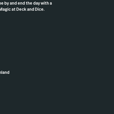
e by and end the day with a
Magic at Deck and Dice.
hland