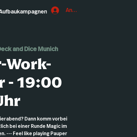
Anmelden
Aufbaukampagnen
eck and Dice Munich
r-Work-
 - 19:00
Uhr
eierabend? Dann komm vorbei
lich bei einer Runde Magic im
. --- Feel like playing Pauper