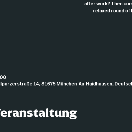
after work? Then com
relaxed round of 
:00
illparzerstraße 14, 81675 München-Au-Haidhausen, Deutsc
Veranstaltung