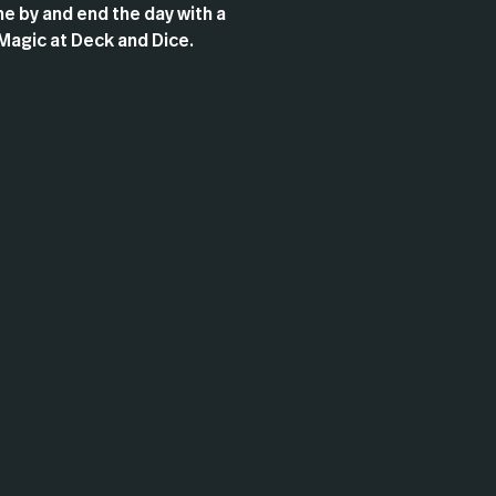
e by and end the day with a
Magic at Deck and Dice.