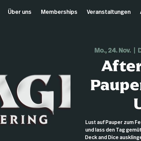
Über uns
Memberships
Veranstaltungen
Mo., 24. Nov.
  |  
D
Afte
Pauper
Lust auf Pauper zum F
und lass den Tag gemüt
Deck and Dice ausklingen