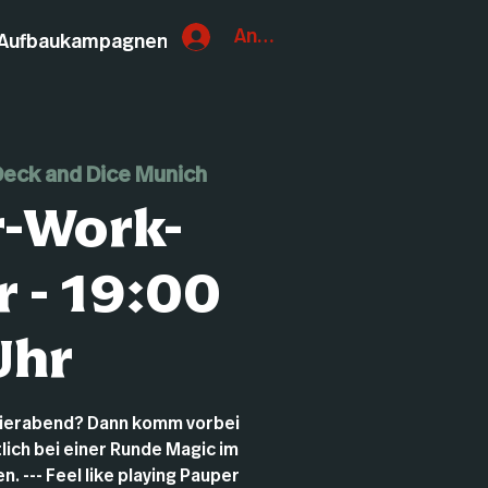
Anmelden
Aufbaukampagnen
eck and Dice Munich
r-Work-
 - 19:00
Uhr
eierabend? Dann komm vorbei
lich bei einer Runde Magic im
. --- Feel like playing Pauper