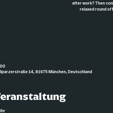
after work? Then com
relaxed round of 
:00
illparzerstraße 14, 81675 München, Deutschland
Veranstaltung
Uhr