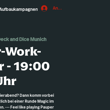
Anmelden
Aufbaukampagnen
eck and Dice Munich
r-Work-
 - 19:00
Uhr
eierabend? Dann komm vorbei
lich bei einer Runde Magic im
. --- Feel like playing Pauper