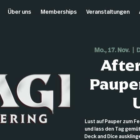
Über uns
Memberships
Veranstaltungen
Mo., 17. Nov.
  |  
D
Afte
Pauper
Lust auf Pauper zum F
und lass den Tag gemüt
Deck and Dice ausklingen