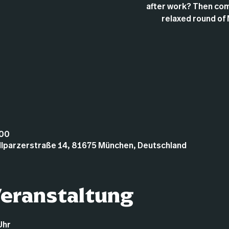
after work? Then com
relaxed round of 
:00
illparzerstraße 14, 81675 München, Deutschland
Veranstaltung
Uhr