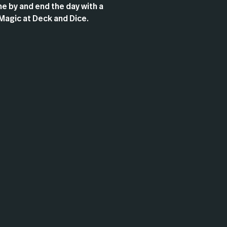
e by and end the day with a
Magic at Deck and Dice.