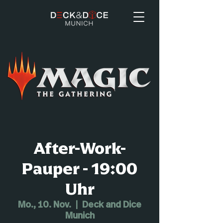
After-Work-
Pauper - 19:00
Uhr
Mo., 10. Nov.
  |  
Deck and Dice
Munich