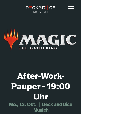
After-Work-
Pauper - 19:00
Uhr
Mo., 13. Okt.
  |  
Deck and Dice
Munich