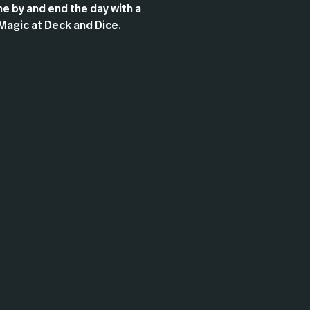
e by and end the day with a
Magic at Deck and Dice.