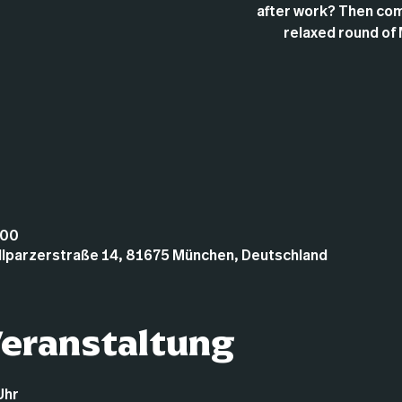
after work? Then com
relaxed round of 
:00
illparzerstraße 14, 81675 München, Deutschland
Veranstaltung
Uhr