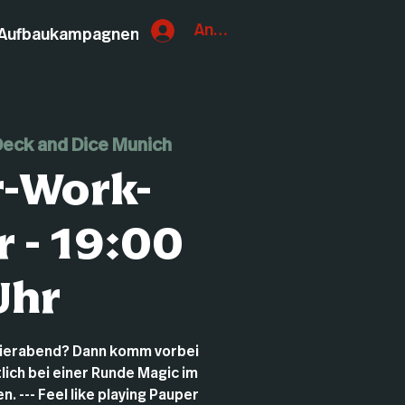
Anmelden
Aufbaukampagnen
eck and Dice Munich
r-Work-
 - 19:00
Uhr
eierabend? Dann komm vorbei
lich bei einer Runde Magic im
. --- Feel like playing Pauper