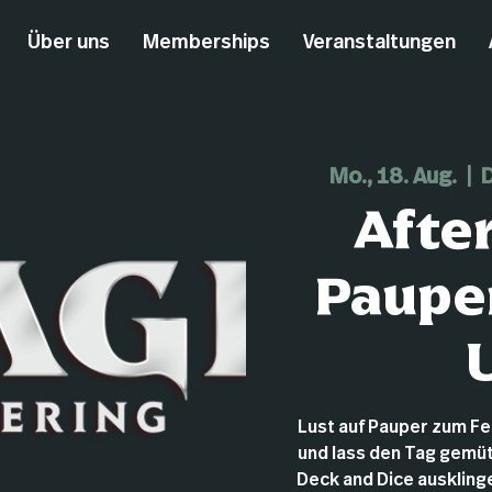
Über uns
Memberships
Veranstaltungen
Mo., 18. Aug.
  |  
D
Afte
Pauper
Lust auf Pauper zum F
und lass den Tag gemüt
Deck and Dice ausklingen