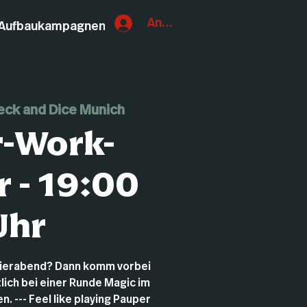
Anmelden
Aufbaukampagnen
eck and Dice Munich
r-Work-
 - 19:00
Uhr
eierabend? Dann komm vorbei
lich bei einer Runde Magic im
. --- Feel like playing Pauper