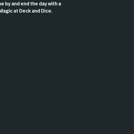
e by and end the day with a
Magic at Deck and Dice.