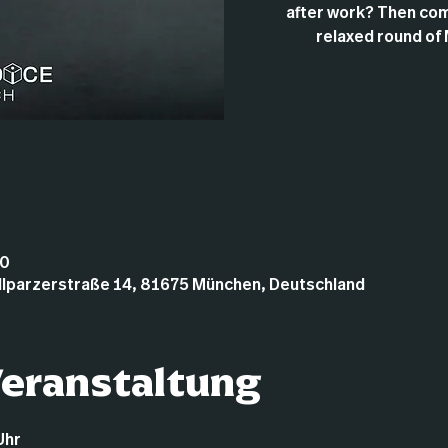
after work? Then com
relaxed round of 
00
illparzerstraße 14, 81675 München, Deutschland
Veranstaltung
Uhr