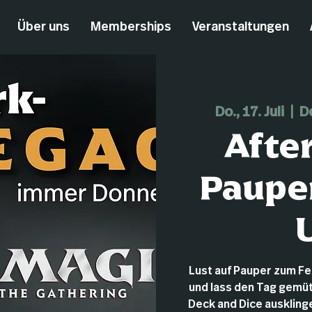
Über uns
Memberships
Veranstaltungen
Do., 17. Juli
  |  
D
Afte
Pauper
Lust auf Pauper zum F
und lass den Tag gemüt
Deck and Dice ausklingen