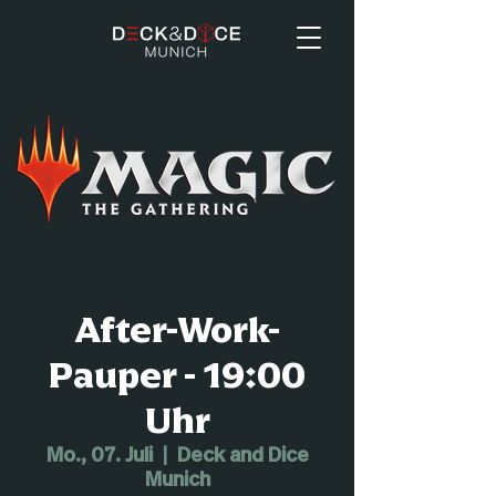
After-Work-
Pauper - 19:00
Uhr
Mo., 07. Juli
  |  
Deck and Dice
Munich