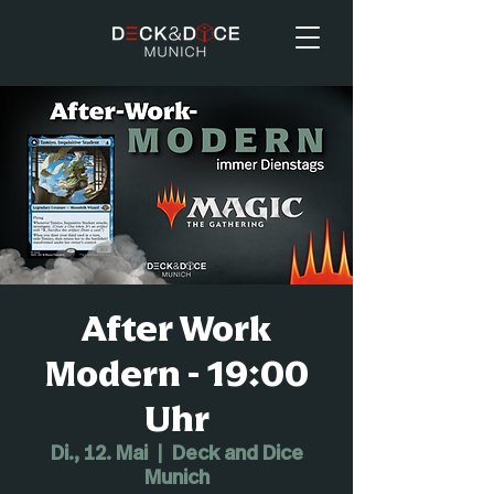
After Work
Modern - 19:00
Uhr
Di., 12. Mai
  |  
Deck and Dice
Munich