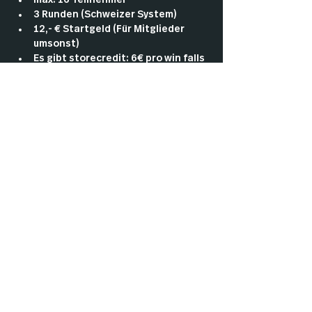
max. 16 Teilnehmer
3 Runden (Schweizer System)
12,- € Startgeld (Für Mitglieder 
umsonst)
Es gibt storecredit: 6€ pro win falls 
keine Promobooster ausgegeben 
werden, ansonsten wie folgt: 1 
win= 4€ , 2 wins= 12€, 3 wins= 14€+ 
Promobooster!
Mehr anzeigen
Impressu
Datenschut
Cookies
m
z
AGBs
Kontakt