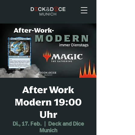
After Work
Modern 19:00
Uhr
Di., 17. Feb.
  |  
Deck and Dice
Munich