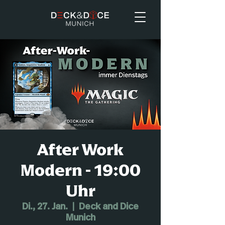
After Work
Modern - 19:00
Uhr
Di., 27. Jan.
  |  
Deck and Dice
Munich