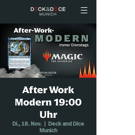
After Work
Modern 19:00
Uhr
Di., 18. Nov.
  |  
Deck and Dice
Munich