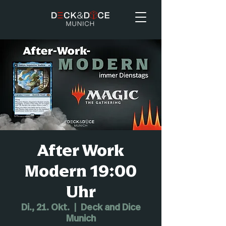
After Work
Modern 19:00
Uhr
Di., 21. Okt.
  |  
Deck and Dice
Munich