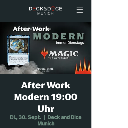
After Work
Modern 19:00
Uhr
Di., 30. Sept.
  |  
Deck and Dice
Munich