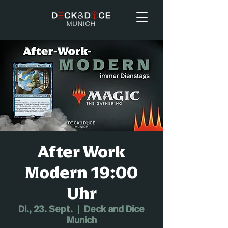
After Work
Modern 19:00
Uhr
Di., 23. Sept.
  |  
Deck and Dice
Munich