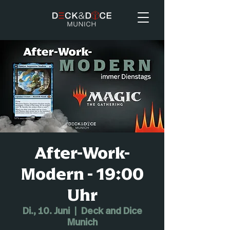
After-Work-
Modern - 19:00
Uhr
Di., 10. Juni
  |  
Deck and Dice
Munich