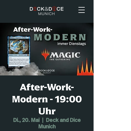
After-Work-
Modern - 19:00
Uhr
Di., 20. Mai
  |  
Deck and Dice
Munich