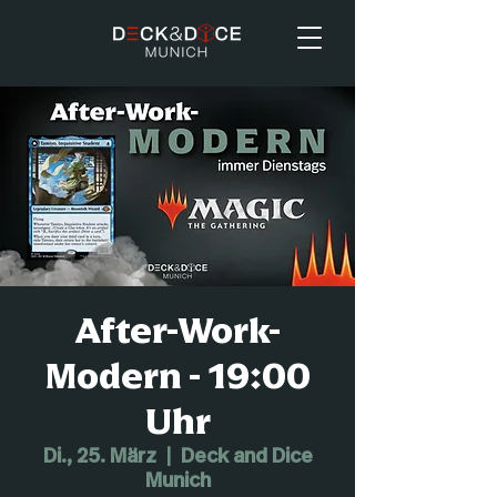
After-Work-
Modern - 19:00
Uhr
Di., 25. März
  |  
Deck and Dice
Munich