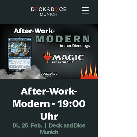
After-Work-
Modern - 19:00
Uhr
Di., 25. Feb.
  |  
Deck and Dice
Munich