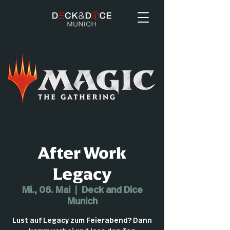
After Work
Legacy
Mi., 06. Mai
  |  
Deck and Dice
Munich
Lust auf Legacy zum Feierabend? Dann