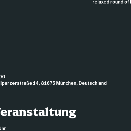
relaxed round of 
:00
illparzerstraße 14, 81675 München, Deutschland
Veranstaltung
Uhr