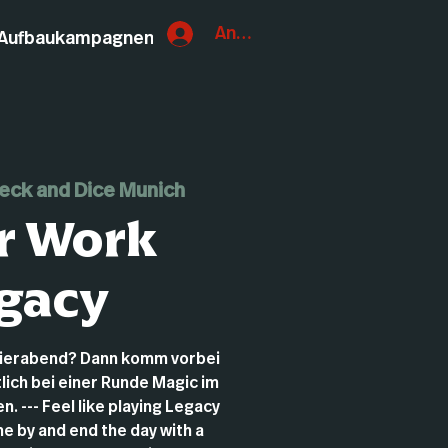
Anmelden
Aufbaukampagnen
eck and Dice Munich
r Work
gacy
eierabend? Dann komm vorbei
lich bei einer Runde Magic im
. --- Feel like playing Legacy
e by and end the day with a