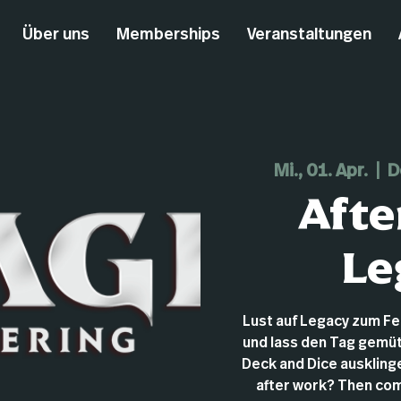
Über uns
Memberships
Veranstaltungen
Mi., 01. Apr.
  |  
D
Afte
Le
Lust auf Legacy zum F
und lass den Tag gemüt
Deck and Dice ausklingen
after work? Then com