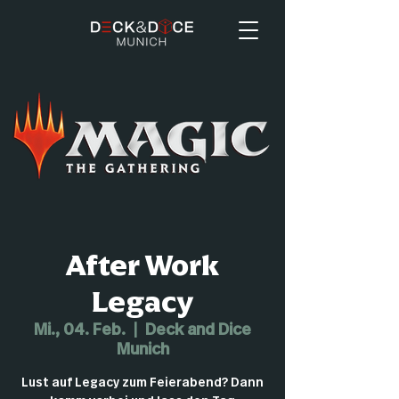
After Work
Legacy
Mi., 04. Feb.
  |  
Deck and Dice
Munich
Lust auf Legacy zum Feierabend? Dann