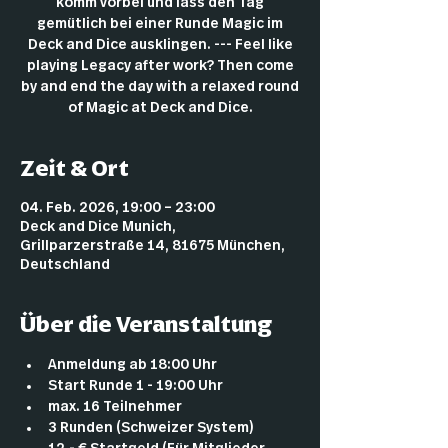
komm vorbei und lass den Tag
gemütlich bei einer Runde Magic im
Deck and Dice ausklingen. --- Feel like
playing Legacy after work? Then come
by and end the day with a relaxed round
of Magic at Deck and Dice.
Zeit & Ort
04. Feb. 2026, 19:00 – 23:00
Deck and Dice Munich,
Grillparzerstraße 14, 81675 München,
Deutschland
Über die Veranstaltung
Anmeldung ab 18:00 Uhr
Start Runde 1 - 19:00 Uhr
max. 16 Teilnehmer
3 Runden (Schweizer System)