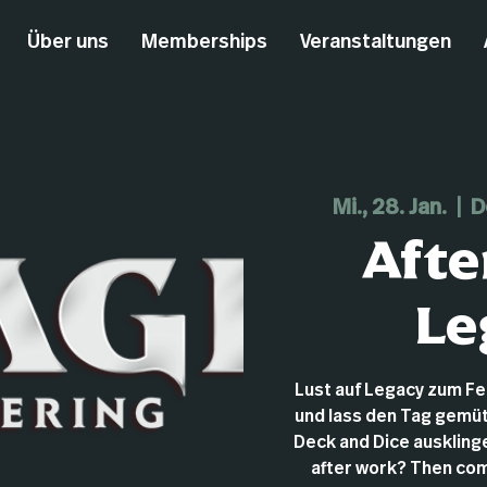
Über uns
Memberships
Veranstaltungen
Mi., 28. Jan.
  |  
D
Afte
Le
Lust auf Legacy zum F
und lass den Tag gemüt
Deck and Dice ausklingen
after work? Then com