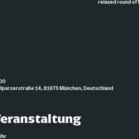
relaxed round of 
:00
illparzerstraße 14, 81675 München, Deutschland
Veranstaltung
Uhr