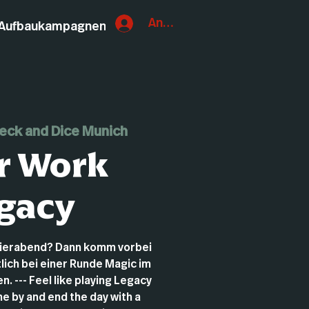
Anmelden
Aufbaukampagnen
eck and Dice Munich
r Work
gacy
eierabend? Dann komm vorbei
lich bei einer Runde Magic im
. --- Feel like playing Legacy
e by and end the day with a