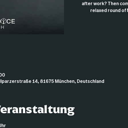
after work? Then com
relaxed round of 
:00
illparzerstraße 14, 81675 München, Deutschland
Veranstaltung
Uhr