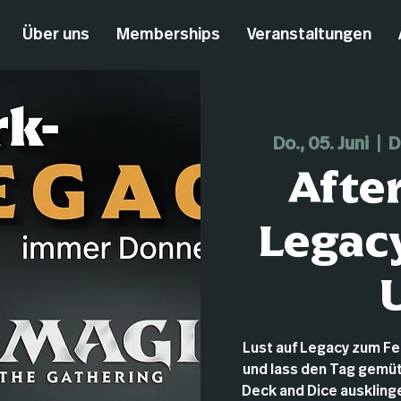
Über uns
Memberships
Veranstaltungen
Do., 05. Juni
  |  
D
Afte
Legacy
Lust auf Legacy zum F
und lass den Tag gemüt
Deck and Dice ausklingen