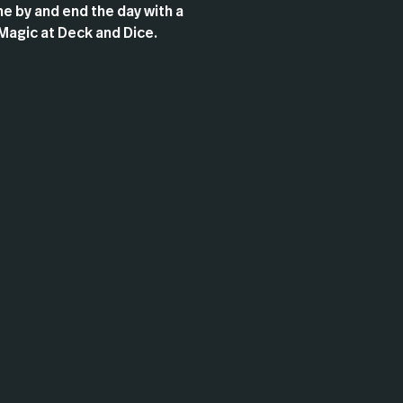
e by and end the day with a
Magic at Deck and Dice.