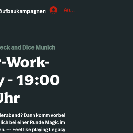
Anmelden
Aufbaukampagnen
eck and Dice Munich
r-Work-
 - 19:00
Uhr
eierabend? Dann komm vorbei
lich bei einer Runde Magic im
. --- Feel like playing Legacy