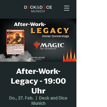
After-Work-
Legacy - 19:00
Uhr
Do., 27. Feb.
  |  
Deck and Dice
Munich