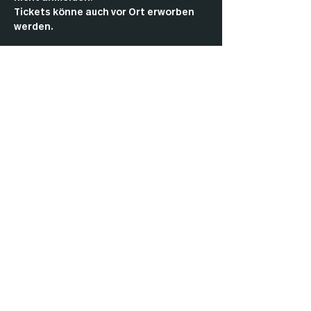
Tickets könne auch vor Ort erworben 
werden.
Come by and play Commander with the 
community.
As a member, you don’t have to pay an 
entry fee or register in advance.
Tickets can also be purchased in the 
club.
Impressu
Datenschut
Cookies
m
z
AGBs
Kontakt