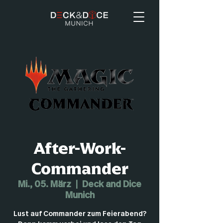
After-Work-
Commander
Mi., 05. März
  |  
Deck and Dice
Munich
Lust auf Commander zum Feierabend?