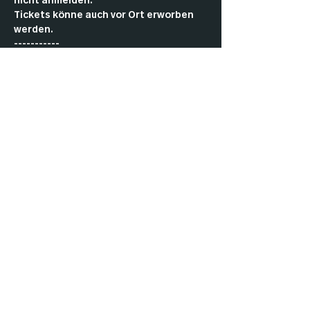
nicht anmelden.
Tickets könne auch vor Ort erworben 
werden.
-----------
Come by and play Commander with the 
community.
As a member, you don’t have to pay an 
entry fee or register in advance.
Tickets can also be purchased in the 
club.
Impressu
Datenschut
Cookies
m
z
AGBs
Kontakt