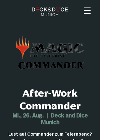
After-Work
Commander
Mi., 26. Aug.
  |  
Deck and Dice
Munich
Lust auf Commander zum Feierabend?