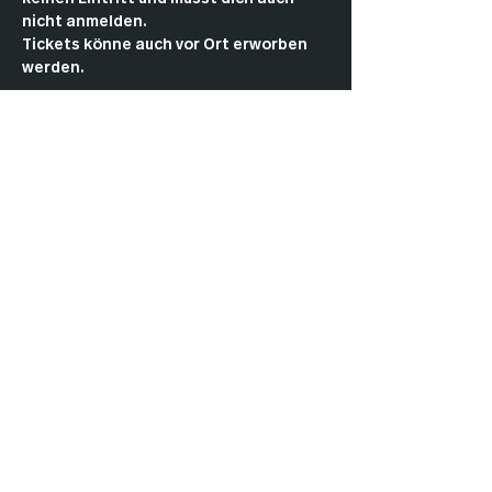
nicht anmelden.
Tickets könne auch vor Ort erworben 
werden.
Come by and play Commander with the 
community.
As a member, you don’t have to pay an 
entry fee or register in advance.
Tickets can also be purchased in the 
club.
Impressu
Datenschut
Cookies
m
z
AGBs
Kontakt