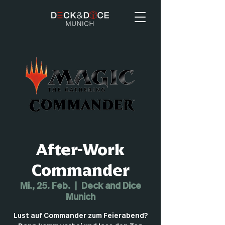
After-Work
Commander
Mi., 25. Feb.
  |  
Deck and Dice
Munich
Lust auf Commander zum Feierabend?