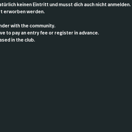
atürlich keinen Eintritt und musst dich auch nicht anmelden.
rt erworben werden.
der with the community.
e to pay an entry fee or register in advance.
sed in the club.