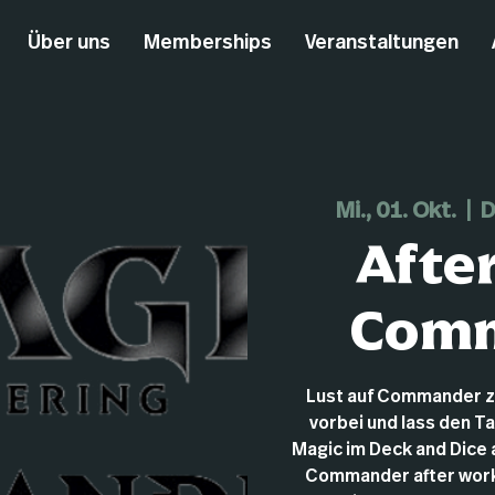
Über uns
Memberships
Veranstaltungen
Mi., 01. Okt.
  |  
D
Afte
Com
Lust auf Commander 
vorbei und lass den T
Magic im Deck and Dice au
Commander after work