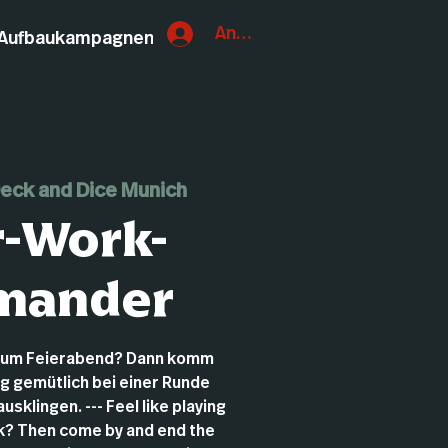
Anmelden
Aufbaukampagnen
eck and Dice Munich
r-Work-
mander
zum Feierabend? Dann komm
ag gemütlich bei einer Runde
sklingen. --- Feel like playing
? Then come by and end the