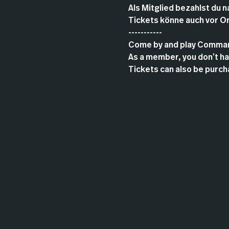
Als Mitglied bezahlst du n
Tickets könne auch vor O
-----------
Come by and play Comman
As a member, you don’t hav
Tickets can also be purcha