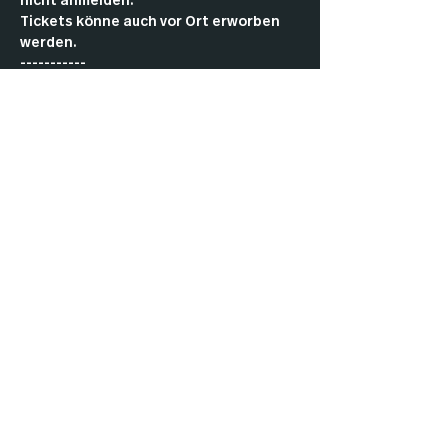
nicht anmelden.
Tickets könne auch vor Ort erworben 
werden.
-----------
Come by and play Commander with the 
community.
As a member, you don’t have to pay an 
entry fee or register in advance.
Tickets can also be purchased in the 
club.
Impressu
Datenschut
Cookies
m
z
AGBs
Kontakt