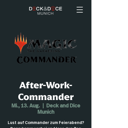
After-Work-
Commander
Mi., 13. Aug.
  |  
Deck and Dice
Munich
Lust auf Commander zum Feierabend?