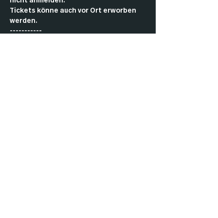
nicht anmelden.
Tickets könne auch vor Ort erworben 
werden.
-----------
Come by and play Commander with the 
community.
As a member, you don’t have to pay an 
entry fee or register in advance.
Tickets can also be purchased in the 
club.
Impressu
Datenschut
Cookies
m
z
AGBs
Kontakt