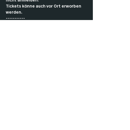
nicht anmelden.
Tickets könne auch vor Ort erworben 
werden.
-----------
Come by and play Commander with the 
community.
As a member, you don’t have to pay an 
entry fee or register in advance.
Tickets can also be purchased in the 
club.
Impressu
Datenschut
Cookies
m
z
AGBs
Kontakt