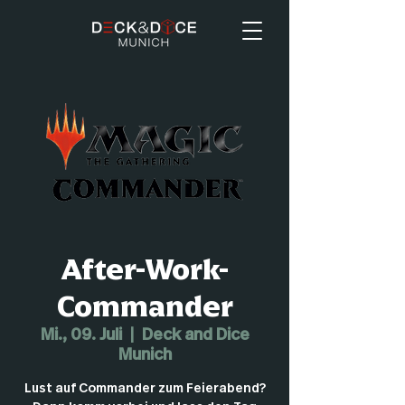
After-Work-
Commander
Mi., 09. Juli
  |  
Deck and Dice
Munich
Lust auf Commander zum Feierabend?